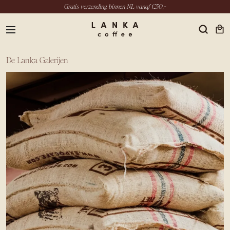
Gratis verzending binnen NL vanaf €50,-
menu
De Lanka Galerijen
NL
INSTAGRAM
LINKEDIN
YOUTUBE