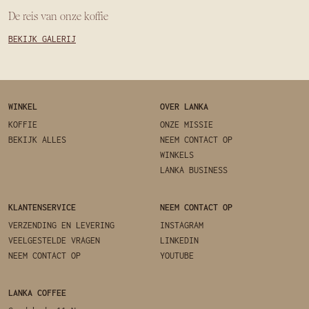
De reis van onze koffie
BEKIJK GALERIJ
WINKEL
OVER LANKA
KOFFIE
ONZE MISSIE
BEKIJK ALLES
NEEM CONTACT OP
WINKELS
LANKA BUSINESS
KLANTENSERVICE
NEEM CONTACT OP
VERZENDING EN LEVERING
INSTAGRAM
VEELGESTELDE VRAGEN
LINKEDIN
NEEM CONTACT OP
YOUTUBE
LANKA COFFEE