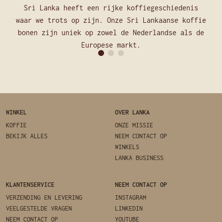
Sri Lanka heeft een rijke koffiegeschiedenis
waar we trots op zijn. Onze Sri Lankaanse koffie
bonen zijn uniek op zowel de Nederlandse als de
Europese markt.
WINKEL
OVER LANKA
KOFFIE
ONZE MISSIE
BEKIJK ALLES
NEEM CONTACT OP
WINKELS
LANKA BUSINESS
KLANTENSERVICE
NEEM CONTACT OP
VERZENDING EN LEVERING
INSTAGRAM
VEELGESTELDE VRAGEN
LINKEDIN
NEEM CONTACT OP
YOUTUBE