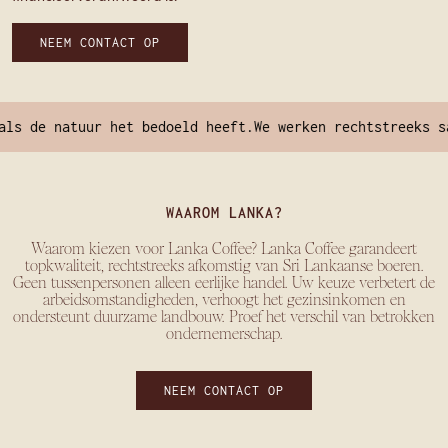
NEEM CONTACT OP
 de natuur het bedoeld heeft.
We werken rechtstreeks same
WAAROM LANKA?
Waarom kiezen voor Lanka Coffee? Lanka Coffee garandeert
topkwaliteit, rechtstreeks afkomstig van Sri Lankaanse boeren.
Geen tussenpersonen alleen eerlijke handel. Uw keuze verbetert de
arbeidsomstandigheden, verhoogt het gezinsinkomen en
ondersteunt duurzame landbouw. ​​Proef het verschil van betrokken
ondernemerschap.
NEEM CONTACT OP