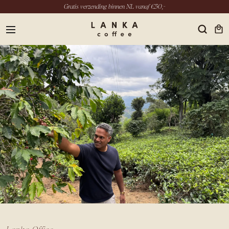
Gratis verzending binnen NL vanaf €50,-
menu
NL
INSTAGRAM
LINKEDIN
YOUTUBE