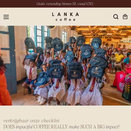
Gratis verzending binnen NL vanaf €50,-
menu
NL
INSTAGRAM
LINKEDIN
YOUTUBE
verkrijgbaar onze checklist
DOES
impactful
COFFEE REALLY
make
SUCH A BIG
impact
?