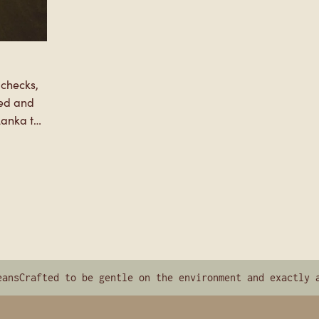
 checks,
Lanka to
goes.
fted to be gentle on the environment and exactly as natu