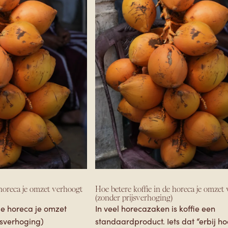
COFFEE KNOWLEDGE
 horeca je omzet verhoogt
Hoe betere koffie in de horeca je omzet
(zonder prijsverhoging)
de horeca je omzet
In veel horecazaken is koffie een standaardproduct. Iets dat “erbij hoort”. Het staat op de kaart, wordt besteld, wordt geserveerd, maar krijgt zelden echt aandacht. En dat is precies waar veel omzet blijft liggen. Want koffie is vaak één van de meest verkochte producten in een zaak. Tegelijk is het een moment dat de ervaring van de gast bepaalt: aan het begin van de dag, tijdens de lunch of juist als afsluiting. Wanneer die koffie niet goed is, gebeurt er iets wat je niet direct ziet in je cijfers: • gasten bestellen geen tweede kop • blijven korter zitten • komen minder snel terug • en vertellen er niet over Met andere woorden: je mist omzet, zonder dat het ergens zichtbaar wordt. Bij Lanka Coffee werken we samen met verschillende koffiezaken en restaurants in Europa. We kijken mee naar hoe koffie wordt ingezet binnen een zaak en zorgen dat de koffie goed aansluit op de apparatuur en het gebruik. Door te helpen met de juiste afstelling en receptuur zien we waar het verschil ontstaat tussen koffie die “oké” is en koffie die echt bijdraagt aan de beleving en het resultaat van een zaak. In dit artikel laten we zien waarom koffie geen bijzaak is, maar een directe omzetdriver. Je leert wat er gebeurt als je koffie niet goed is, wat betere koffie wél oplevert en hoe je dit kunt verbeteren zonder je prijzen te verhogen of je operatie ingewikkelder te maken. Waarom koffie in de horeca vaak wordt onderschat als omzetdriver In veel horecazaken krijgt koffie niet dezelfde aandacht als gerechten, wijnen of de inrichting van de zaak. Het staat op de kaart, wordt standaard geserveerd en draait mee in de operatie, maar wordt zelden gezien als iets dat actief bijdraagt aan de omzet. Dat is opvallend, want koffie heeft juist eigenschappen die het zakelijk interessant maken. Koffie is vaak: • één van de meest verkochte producten op de kaart • een vast onderdeel van meerdere momenten op de dag Denk aan ontbijt, lunch, meetings, borrels of als afsluiting na het eten. Op al die momenten speelt koffie een rol in de ervaring van de gast. Toch wordt het in de praktijk vaak behandeld als een basisvoorziening in plaats van een kans. De focus ligt op snelheid en gemak, niet op kwaliteit en consistentie. Daardoor gebeurt er iets wat veel ondernemers niet direct doorhebben: koffie heeft wel invloed op gedrag, maar wordt niet actief gestuurd. Terwijl juist kleine verbeteringen in koffie een groot effect kunnen hebben op hoe lang gasten blijven, hoeveel ze bestellen en of ze terugkomen. Zodra je koffie niet meer ziet als bijzaak, maar als onderdeel van je verdienmodel, verandert de rol die het speelt in je zaak. En daarmee ook de impact op je omzet. Wat er gebeurt als je koffie niet goed is De impact van koffie wordt vaak onderschat, juist omdat het effect niet direct zichtbaar is in cijfers. Gasten klagen zelden expliciet over koffie. Ze drinken hem op, rekenen af en gaan weer weg. Maar wat er daarna gebeurt, is waar het verschil zit. Slechte of inconsistente koffie zorgt er niet voor dat iemand direct wegloopt, maar wel dat gedrag subtiel verandert. En juist dat heeft invloed op je omzet. Geen tweede bestelling Wanneer de eerste kop koffie niet goed is, is de kans klein dat een gast nog een tweede bestelt. Dat lijkt misschien een klein verschil, maar op drukke dagen of bij veel tafels telt dit snel op. Een gemiste tweede bestelling betekent niet alleen minder omzet op dat moment, maar ook minder tijd dat gasten blijven zitten. Minder herhaalbezoek Koffie speelt vaak een grotere rol in herhaalbezoek dan ondernemers denken. Zeker bij lunchrooms, cafés en all-day concepten is koffie een reden om terug te komen. Wanneer die ervaring niet goed of niet consistent is, verdwijnt die reden. Gasten kiezen dan de volgende keer voor een andere plek, zonder dat ze dat expliciet benoemen. Geen aanbeveling of mond-tot-mond Een zaak met goede koffie wordt vaak genoemd. Niet omdat mensen er actief naar zoeken, maar omdat het opvalt. “Daar moet je een keer koffie drinken” is één van de sterkste vormen van marketing, en het kost niets. Als koffie niet bijzonder is, gebeurt dat simpelweg niet. Je mist dus niet alleen directe omzet, maar ook nieuwe gasten via aanbevelingen. Waarom koffie één van de meest winstgevende producten is Koffie is een bijzonder product binnen de horeca, omdat het op meerdere momenten op de dag terugkomt en direct invloed heeft op hoe gasten zich gedragen. In tegenstelling tot veel andere producten vraagt koffie relatief weinig extra handelingen, geen uitgebreide voorbereiding en neemt het weinig ruimte in binnen je operatie. Tegelijk is het een product dat vaak standaard wordt besteld, zonder dat gasten er lang over nadenken. Juist die combinatie maakt koffie interessant. Koffie wordt gebruikt: • als start van de dag • als moment tijdens werk of afspraak • als onderdeel van lunch • als afsluiting van een maaltijd Dat betekent dat één product meerdere contactmomenten met de gast heeft. En elk van die momenten is een kans om de ervaring te versterken. Wanneer koffie goed is, gebeurt er iets belangrijks: het wordt een reden om te blijven of terug te komen. Niet als hoofdproduct, maar als vast onderdeel van het bezoek. En precies daar zit de kracht. Je hoeft geen nieuwe gerechten toe te voegen of je kaart aan te passen. Door koffie te verbeteren, werk je aan iets dat al in je zaak aanwezig is, maar vaak nog niet optimaal wordt benut. Het effect daarvan zie je niet alleen terug in losse bestellingen, maar in hoe vaak gasten komen, hoe lang ze blijven en wat ze uiteindelijk besteden. Veelgemaakte misvattingen over betere koffie in de horeca Veel ondernemers zien de potentie van betere koffie wel, maar lopen vast op aannames die het ingewikkelder maken dan nodig is. Daardoor blijft koffie vaak zoals het is, terwijl de drempel om te verbeteren eigenlijk laag ligt. Hieronder de meest voorkomende misvattingen. “Betere koffie is te ingewikkeld voor mijn team” Dit is één van de grootste misverstanden. In de praktijk draait goede koffie niet om perfectie, maar om consistentie. Je team hoeft geen barista te worden. Het gaat erom dat iedereen op dezelfde manier werkt, met duidelijke instellingen en een vast proces. Wanneer de basis goed staat, wordt koffie juist makkelijker in plaats van moeilijker. “Specialty koffie kost te veel tijd” Veel mensen denken dat betere koffie automatisch betekent dat alles handmatig moet en langer duurt. Maar in de meeste horecazaken werkt dat niet zo. Snelheid en efficiëntie blijven belangrijk. Goede koffie betekent vooral dat de juiste instellingen en producten gekozen worden, zodat het proces soepel blijft draaien. In veel gevallen verandert er weinig aan de handelingen, maar wel aan de uitkomst. “Mijn gasten merken dat toch niet” Gasten benoemen koffie misschien niet altijd direct, maar ze ervaren het wel. Ze merken het in hoe de koffie smaakt, maar vooral in hoe het totaal voelt. Een goede kop koffie kan het verschil maken tussen een neutrale ervaring en een plek waar iemand graag terugkomt. Het effect zit niet alleen in smaak, maar in gedrag: blijven zitten, nog iets bestellen of een volgende keer weer kiezen voor jouw zaak. Hoe je betere koffie inzet zonder je operatie ingewikkelder te maken Betere koffie hoeft je zaak niet trager of ingewikkelder te maken. Sterker nog: in de meeste gevallen werkt het juist andersom. Door duidelijke keuzes te maken en je proces te versimpelen, wordt koffie consistenter en makkelijker uitvoerbaar voor je team. Consistentie boven perfectie In een horecazaak draait alles om herhaalbaarheid. Gasten verwachten dat hun koffie vandaag hetzelfde smaakt als gisteren. Dat bereik je niet door perfectie na te streven, maar door een stabiele basis neer te zetten die je team makkelijk kan volgen. Denk aan vaste instellingen, duidelijke verhoudingen en een werkwijze die voor iedereen hetzelfde is. Zodra dat staat, verdwijnt de variatie en wordt de kwaliteit voorspelbaar. Simpele systemen werken het best Complexiteit is de grootste vijand van consistentie. Hoe meer stappen, keuzes of variabelen, hoe groter de kans dat het misgaat. Zeker in een drukke omgeving waar snelheid belangrijk is. Daarom werken simpele systemen het best. Een goed afgestemde machine, de juiste maling en een duidelijke werkwijze zorgen ervoor dat koffie snel en goed gezet kan worden, zonder dat het team hoeft na te denken bij elke kop. Kleine aanpassingen, groot effect Het verbeteren van koffie betekent zelden dat je alles moet omgooien. Vaak zit het verschil in kleine aanpassingen zoals: • de juiste afstelling van de machine • een betere match tussen koffie en apparatuur • duidelijke instructies voor het team Deze aanpassingen kosten weinig tijd, maar hebben wel direct effect op de kwaliteit en de ervaring van de gast. Betere koffie in de horeca: wat betekent dit voor jouw zaak? Koffie is geen bijzaak, maar een onderdeel van je zaak dat direct invloed heeft op hoe gasten zich gedragen. Je hebt gezien dat koffie een rol speelt in herhaalbezoek, besteding en de totale ervaring van een gast. Niet door het product op zichzelf, maar door wat het triggert: langer blijven, nog iets bestellen en terugkomen. Je weet nu ook dat verbeteren niet betekent dat je je hele operatie moet aanpassen. Het zit juist in een stabiele basis: consistente instellingen, een goede match tussen koffie en apparatuur en een werkwijze die je team eenvoudig kan uitvoeren. Toen je dit artikel begon, keek je waarschijnlijk naar manieren om je omzet te verhogen zonder prijzen te verhogen, extra personeel aan te nemen of grote investeringen te doen. Koffie voelde daarbij misschien als een standaardproduct waar weinig winst te halen viel. Nu zie je dat het juist een product is dat al aanwezig is in je zaak, maar vaak nog niet volledig wordt benut. Bij Lanka Coffee werken we met horecazaken in heel Europa en helpen we om koffie beter te laten aansluiten op de praktijk van de zaak. Niet door het ingewikkelder te maken, maar door te zorgen dat koffie klopt
jsverhoging)