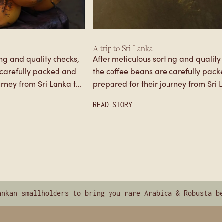
YOUR IMPACT
LANKA COMMUNITY
LANKA LIFE
A trip to Sri Lanka
ing and quality checks,
After meticulous sorting and quality
the coffee beans are carefully packed and
urney from Sri Lanka to
prepared for their journey from Sri 
the Netherlands. Each batch under
READ STORY
mallholders to bring you rare Arabica & Robusta beans
Cra