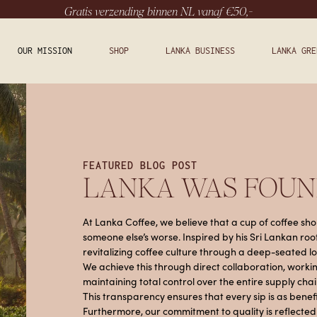
Gratis verzending binnen NL vanaf €50,-
OUR MISSION
SHOP
LANKA BUSINESS
LANKA GRE
FEATURED BLOG POST
LANKA WAS FOUN
At Lanka Coffee, we believe that a cup of coffee s
someone else’s worse. Inspired by his Sri Lankan roo
revitalizing coffee culture through a deep-seated lo
We achieve this through direct collaboration, worki
maintaining total control over the entire supply cha
This transparency ensures that every sip is as benefic
Furthermore, our commitment to quality is reflected