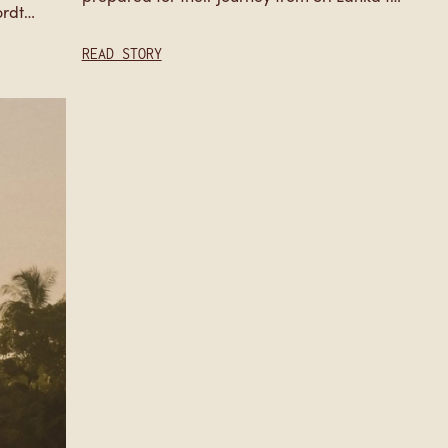
the Netherlands. Each batch undergoes
rigorous.
READ STORY