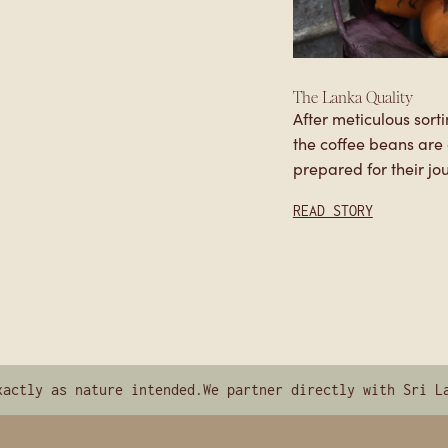
LANKA COMMUNITY
The Lanka Quality
After meticulous sort
the coffee beans are carefully packed and
prepared for their jo
the Netherlands. Each batch undergoes
READ STORY
rigorous.
as nature intended.
We partner directly with Sri Lankan s