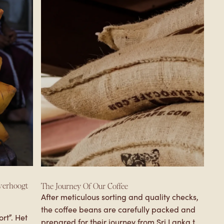
COFFEE KNOWLEDGE
LANKA COMMUNITY
 verhoogt
The Journey Of Our Coffee
After meticulous sorting and quality checks,
the coffee beans are carefully packed and
prepared for their journey from Sri Lanka to