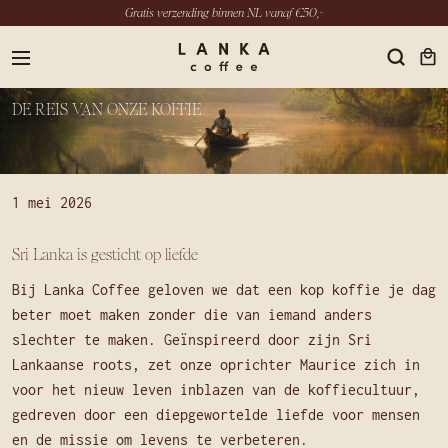
Gratis verzending binnen NL vanaf €50,-
menu
DE REIS VAN ONZE KOFFIE
NL
1 mei 2026
INSTAGRAM
Sri Lanka is gesticht op liefde
LINKEDIN
YOUTUBE
Bij Lanka Coffee geloven we dat een kop koffie je dag
beter moet maken zonder die van iemand anders
slechter te maken. Geïnspireerd door zijn Sri
Lankaanse roots, zet onze oprichter Maurice zich in
voor het nieuw leven inblazen van de koffiecultuur,
gedreven door een diepgewortelde liefde voor mensen
en de missie om levens te verbeteren.