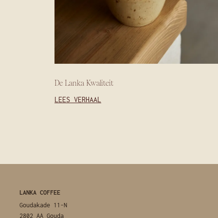
De Lanka Kwaliteit
LEES VERHAAL
LANKA COFFEE
Goudakade 11-N
2802 AA Gouda