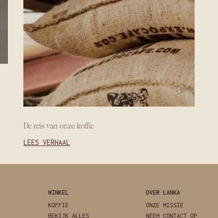
De reis van onze koffie
LEES VERHAAL
WINKEL
OVER LANKA
KOFFIE
ONZE MISSIE
BEKIJK ALLES
NEEM CONTACT OP